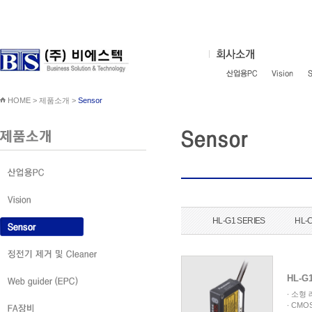
HOME > 제품소개 >
Sensor
HL-G1 SERIES
HL-
HL-G
∙ 소형
∙ CM