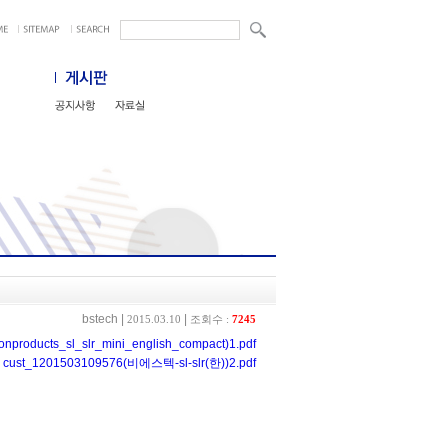
bstech
|
|
2015.03.10
조회수 :
7245
roducts_sl_slr_mini_english_compact)1.pdf
cust_1201503109576(비에스텍-sl-slr(한))2.pdf